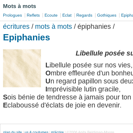
Mots à mots
|
|
|
|
|
|
Prologues
Reflets
Ecoute
Eclat
Regards
Gothiques
Epiph
écritures
/
mots à mots
/ épiphanies /
Epiphanies
Libellule posée s
L
ibellule posée sur nos vies,
O
mbre effleurée d'un bonheu
U
n regard papillon sous de
I
mprévisible lutin gracile,
S
ois bénie de tendresse à jamais pour ton 
E
claboussé d'éclats de joie en devenir.
plan du site
|
us & coutumes
|
m'écrire
| ©2006 Anita Beldiman-Moore