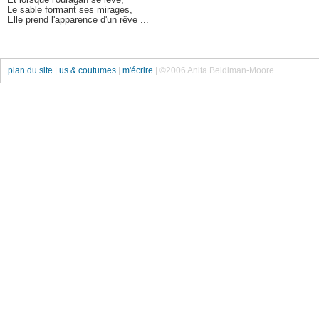
Le sable formant ses mirages,
Elle prend l'apparence d'un rêve ...
plan du site
|
us & coutumes
|
m'écrire
| ©2006 Anita Beldiman-Moore