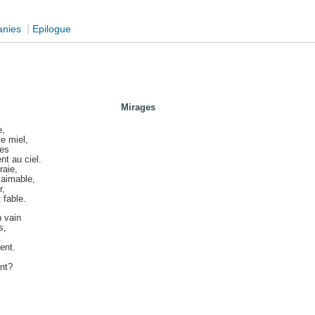
|
anies
Epilogue
Mirages
e,
e miel,
nes
nt au ciel.
raie,
 aimable,
r,
 fable.
n vain
s,
.
ent.
ant?