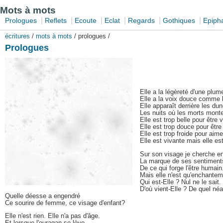
Mots à mots
|
|
|
|
|
|
Prologues
Reflets
Ecoute
Eclat
Regards
Gothiques
Epiph
écritures
/
mots à mots
/ prologues /
Prologues
Elle a la légèreté d'une plum
Elle a la voix douce comme l
Elle apparaît derrière les du
Les nuits où les morts monte
Elle est trop belle pour être v
Elle est trop douce pour être
Elle est trop froide pour aime
Elle est vivante mais elle est
Sur son visage je cherche e
La marque de ses sentiment
De ce qui forge l'être humain
Mais elle n'est qu'enchantem
Qui est-Elle ? Nul ne le sait.
D'où vient-Elle ? De quel né
Quelle déesse a engendré
Ce sourire de femme, ce visage d'enfant?
Elle n'est rien. Elle n'a pas d'âge.
Et lorsque l'ouragan se lève,