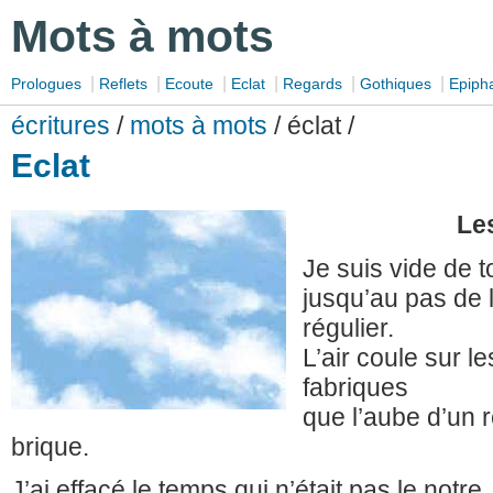
Mots à mots
|
|
|
|
|
|
Prologues
Reflets
Ecoute
Eclat
Regards
Gothiques
Epiph
écritures
/
mots à mots
/ éclat /
Eclat
Le
Je suis vide de to
jusqu’au pas de 
régulier.
L’air coule sur l
fabriques
que l’aube d’un 
brique.
J’ai effacé le temps qui n’était pas le notre