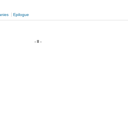
|
anies
Epilogue
- II -