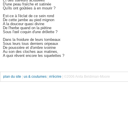
Et des saveurs acidulées
D'une peau fraîche et satinée
Qu'ils ont goûtées à en mourir ?
Est-ce à l'éclat de ce sein rond
De cette jambe au pied mignon
A la douceur quasi divine
De l'herbe quand on la piétine
Sous l'œil coquin d'une drôlette ?
Dans la froidure de leurs tombeaux
Sous leurs tous derniers oripeaux
De poussière et d'ombre ivoirine
Au son des cloches aux matines,
A quoi rêvent encore les squelettes ?
plan du site
|
us & coutumes
|
m'écrire
| ©2006 Anita Beldiman-Moore