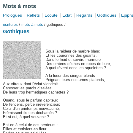
Mots à mots
|
|
|
|
|
|
Prologues
Reflets
Ecoute
Eclat
Regards
Gothiques
Epiph
écritures
/
mots à mots
/ gothiques /
Gothiques
Sous la raideur de marbre blanc
Et les couronnes des gisants,
Dans le froid et sévère murmure
Des ombres sèches en robes de bure,
A quoi rêvent donc les squelettes ?
A la lueur des cierges blonds
Peignant leurs nocturnes plafonds,
Aux vitraux dont l'éclat viendrait
Caresser les parois ciselées
De leurs trop hermétiques cachettes ?
Quand, sous le parfum capiteux
De l'encens, perce irrévérencieux
Celui d'un printemps nouveau-né,
Frémissent-ils ces décharnés ?
Et si oui, à quel souvenir ?
Est-ce à celui de ces senteurs :
Filles et cerisiers en fleur