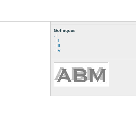
Gothiques
- I
- II
- III
- IV