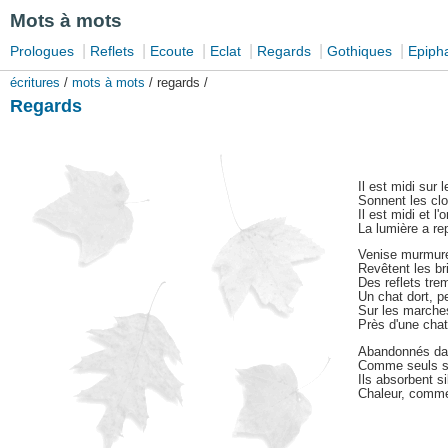
Mots à mots
|
|
|
|
|
|
Prologues
Reflets
Ecoute
Eclat
Regards
Gothiques
Epiph
écritures
/
mots à mots
/ regards /
Regards
Il est midi sur
Sonnent les cl
Il est midi et l
La lumière a re
Venise murmure
Revêtent les br
Des reflets trem
Un chat dort, p
Sur les marches
Près d'une chat
Abandonnés da
Comme seuls sa
Ils absorbent si
Chaleur, comme 