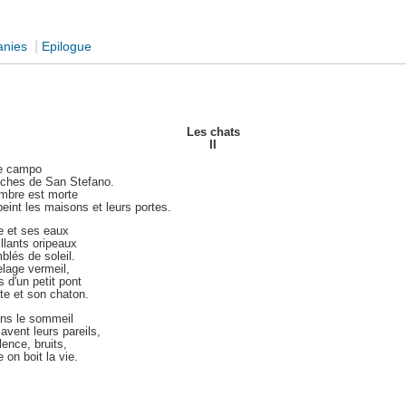
|
anies
Epilogue
Les chats
II
 le campo
oches de San Stefano.
'ombre est morte
peint les maisons et leurs portes.
 et ses eaux
illants oripeaux
blés de soleil.
elage vermeil,
 d'un petit pont
te et son chaton.
ns le sommeil
vent leurs pareils,
lence, bruits,
on boit la vie.