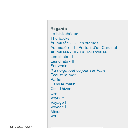
Regards
La bibliothèque
The backs
Au musée - I - Les statues
Au musée - II - Portrait d'un Cardinal
Au musée - III - La Hollandaise
Les chats - I
Les chats - II
Souvenir
Il a neigé tout ce jour sur Paris
Ecoute la mer
Parfum
Dans le matin
Ciel d'hiver
Ciel
Voyage
Voyage II
Voyage III
Minuit
Vol
15 juillet 1991