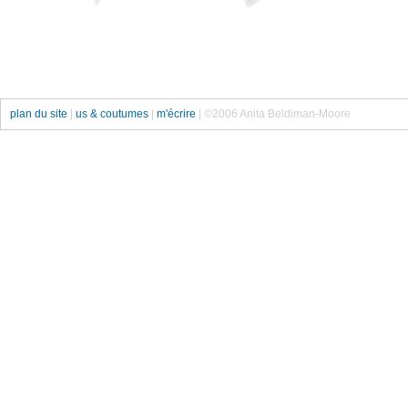
plan du site
|
us & coutumes
|
m'écrire
| ©2006 Anita Beldiman-Moore