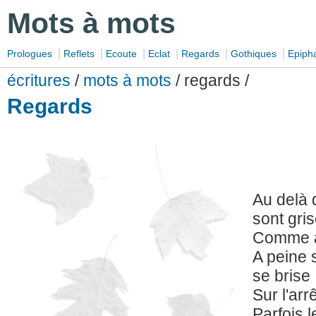
Mots à mots
|
|
|
|
|
|
Prologues
Reflets
Ecoute
Eclat
Regards
Gothiques
Epiph
écritures
/
mots à mots
/ regards /
Regards
Au delà 
sont gri
Comme a
A peine 
se brise
Sur l'arr
Parfois 