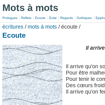
Mots à mots
|
|
|
|
|
|
Prologues
Reflets
Ecoute
Eclat
Regards
Gothiques
Epiph
écritures
/
mots à mots
/ écoute /
Ecoute
Il arriv
Il arrive qu'on so
Pour être malh
Pour tenir le co
Des cœurs froid
Il arrive qu'on f