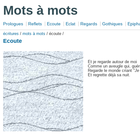
Mots à mots
|
|
|
|
|
|
Prologues
Reflets
Ecoute
Eclat
Regards
Gothiques
Epiph
écritures
/
mots à mots
/ écoute /
Ecoute
Et je regarde autour de moi
Comme un aveugle qui, guéri
Regarde le monde criant
"Je
Et regrette déjà sa nuit.